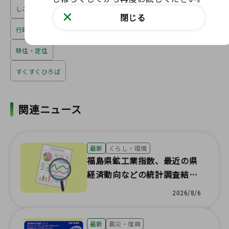
しごと・産業
閉じる
行政手続
移住・定住
すくすくひろば
関連ニュース
最新
くらし・環境
福島県鉱工業指数、最近の県
経済動向などの統計調査結果
が更新されました！
2026/8/6
最新
震災・復興